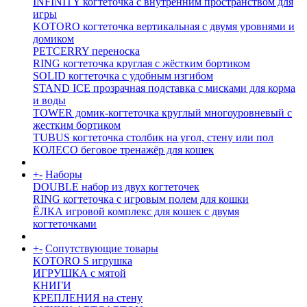
INFINITY когтеточка с внутренним пространством для
игры
KOTORO когтеточка вертикальная с двумя уровнями и
домиком
PETCERRY переноска
RING когтеточка круглая с жёстким бортиком
SOLID когтеточка с удобным изгибом
STAND ICE прозрачная подставка с мисками для корма
и воды
TOWER домик-когтеточка круглый многоуровневый с
жестким бортиком
TUBUS когтеточка столбик на угол, стену или пол
КОЛЕСО беговое тренажёр для кошек
+
-
Наборы
DOUBLE набор из двух когтеточек
RING когтеточка c игровым полем для кошки
ЁЛКА игровой комплекс для кошек с двумя
когтеточками
+
-
Сопутствующие товары
KOTORO S игрушка
ИГРУШКА с мятой
КНИГИ
КРЕПЛЕНИЯ на стену