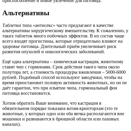
приспособление и новое увлечение для питомца.
Альтернативы
Таблетки типа «антисекс» часто предлагают в качестве
альтернативы хирургическому вмешательству. К сожалению, у
таких таблеток много побочных эффектов. В их состав чаще
всего входят прогистины, которые отрицательно влияют на
здоровье питомца. Длительный приём увеличивает риск
развития опухолей и онкологических заболеваний.
Ещё одна альтернатива – химическая кастрация, животному
ставят чип с гормонами. Срок действия такого чипа около
полутора лет, а стоимость процедуры вживления – 5000-6000
рублей. Подобный способ используют заводчики, чтобы на
время приостановит половую активность животных, но он не
даёт гарантии, что при изъятии чипа, гормональный фон
питомца восстановится.
Хотим обратить Ваше внимание, что кастрация в
обязательном порядке показана котам-крипторхам (это те
животные, у которых одно или оба яичка располагаются вне
мошонки и развиваются в брюшной области или паховых
каналах).