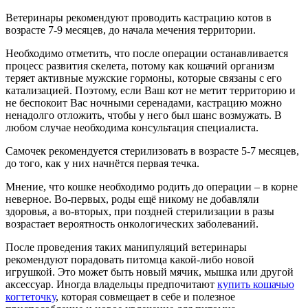
Ветеринары рекомендуют проводить кастрацию котов в
возрасте 7-9 месяцев, до начала мечения территории.
Необходимо отметить, что после операции останавливается
процесс развития скелета, потому как кошачий организм
теряет активные мужские гормоны, которые связаны с его
катализацией. Поэтому, если Ваш кот не метит территорию и
не беспокоит Вас ночными серенадами, кастрацию можно
ненадолго отложить, чтобы у него был шанс возмужать. В
любом случае необходима консультация специалиста.
Самочек рекомендуется стерилизовать в возрасте 5-7 месяцев,
до того, как у них начнётся первая течка.
Мнение, что кошке необходимо родить до операции – в корне
неверное. Во-первых, роды ещё никому не добавляли
здоровья, а во-вторых, при поздней стерилизации в разы
возрастает вероятность онкологических заболеваний.
После проведения таких манипуляций ветеринары
рекомендуют порадовать питомца какой-либо новой
игрушкой. Это может быть новый мячик, мышка или другой
аксессуар. Иногда владельцы предпочитают
купить кошачью
когтеточку
, которая совмещает в себе и полезное