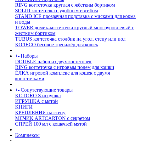
RING когтеточка круглая с жёстким бортиком
SOLID когтеточка с удобным изгибом
STAND ICE прозрачная подставка с мисками для корма
и воды
TOWER домик-когтеточка круглый многоуровневый с
жестким бортиком
TUBUS когтеточка столбик на угол, стену или пол
КОЛЕСО беговое тренажёр для кошек
+
-
Наборы
DOUBLE набор из двух когтеточек
RING когтеточка c игровым полем для кошки
ЁЛКА игровой комплекс для кошек с двумя
когтеточками
+
-
Сопутствующие товары
KOTORO S игрушка
ИГРУШКА с мятой
КНИГИ
КРЕПЛЕНИЯ на стену
МЯЧИК ARTCARTON с секретом
СПРЕЙ 100 мл с кошачьей мятой
Комплексы