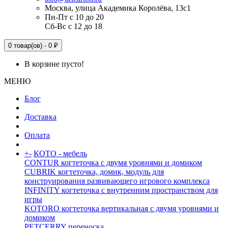
Москва, улица Академика Королёва, 13с1
Пн-Пт с 10 до 20
Сб-Вс с 12 до 18
0 товар(ов) - 0 ₽
В корзине пусто!
МЕНЮ
Блог
Доставка
Оплата
+
-
КОТО - мебель
CONTUR когтеточка с двумя уровнями и домиком
CUBRIK когтеточка, домик, модуль для
конструирования развивающего игрового комплекса
INFINITY когтеточка с внутренним пространством для
игры
KOTORO когтеточка вертикальная с двумя уровнями и
домиком
PETCERRY переноска