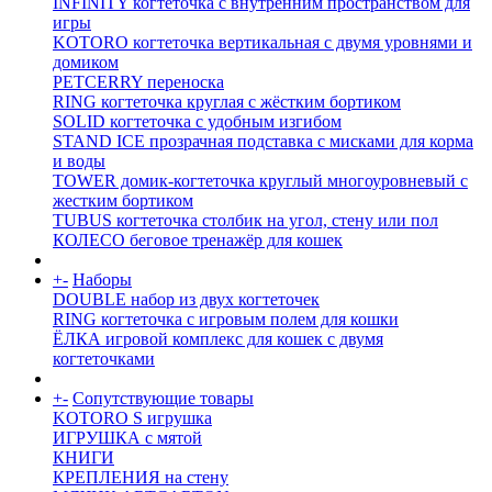
INFINITY когтеточка с внутренним пространством для
игры
KOTORO когтеточка вертикальная с двумя уровнями и
домиком
PETCERRY переноска
RING когтеточка круглая с жёстким бортиком
SOLID когтеточка с удобным изгибом
STAND ICE прозрачная подставка с мисками для корма
и воды
TOWER домик-когтеточка круглый многоуровневый с
жестким бортиком
TUBUS когтеточка столбик на угол, стену или пол
КОЛЕСО беговое тренажёр для кошек
+
-
Наборы
DOUBLE набор из двух когтеточек
RING когтеточка c игровым полем для кошки
ЁЛКА игровой комплекс для кошек с двумя
когтеточками
+
-
Сопутствующие товары
KOTORO S игрушка
ИГРУШКА с мятой
КНИГИ
КРЕПЛЕНИЯ на стену