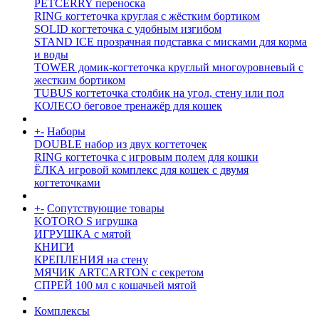
PETCERRY переноска
RING когтеточка круглая с жёстким бортиком
SOLID когтеточка с удобным изгибом
STAND ICE прозрачная подставка с мисками для корма
и воды
TOWER домик-когтеточка круглый многоуровневый с
жестким бортиком
TUBUS когтеточка столбик на угол, стену или пол
КОЛЕСО беговое тренажёр для кошек
+
-
Наборы
DOUBLE набор из двух когтеточек
RING когтеточка c игровым полем для кошки
ЁЛКА игровой комплекс для кошек с двумя
когтеточками
+
-
Сопутствующие товары
KOTORO S игрушка
ИГРУШКА с мятой
КНИГИ
КРЕПЛЕНИЯ на стену
МЯЧИК ARTCARTON с секретом
СПРЕЙ 100 мл с кошачьей мятой
Комплексы