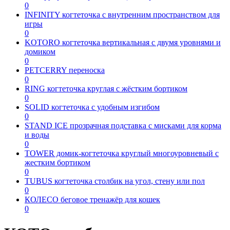
0
INFINITY когтеточка с внутренним пространством для
игры
0
KOTORO когтеточка вертикальная с двумя уровнями и
домиком
0
PETCERRY переноска
0
RING когтеточка круглая с жёстким бортиком
0
SOLID когтеточка с удобным изгибом
0
STAND ICE прозрачная подставка с мисками для корма
и воды
0
TOWER домик-когтеточка круглый многоуровневый с
жестким бортиком
0
TUBUS когтеточка столбик на угол, стену или пол
0
КОЛЕСО беговое тренажёр для кошек
0