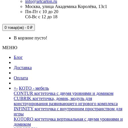
info@artcarton.ru
Москва, улица Академика Королёва, 13с1
Пн-Пт с 10 до 20
Сб-Вс с 12 до 18
0 товар(ов) - 0 ₽
В корзине пусто!
МЕНЮ
Блог
Доставка
Оплата
+
-
КОТО - мебель
CONTUR когтеточка с двумя уровнями и домиком
CUBRIK когтеточка, домик, модуль для
конструирования развивающего игрового комплекса
INFINITY когтеточка с внутренним пространством для
игры
KOTORO когтеточка вертикальная с двумя уровнями и
домиком