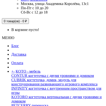
Москва, улица Академика Королёва, 13с1
Пн-Пт с 10 до 20
Сб-Вс с 12 до 18
0 товар(ов) - 0 ₽
В корзине пусто!
МЕНЮ
Блог
Доставка
Оплата
+
-
КОТО - мебель
CONTUR когтеточка с двумя уровнями и домиком
CUBRIK когтеточка, домик, модуль для
конструирования развивающего игрового комплекса
INFINITY когтеточка с внутренним пространством для
игры
KOTORO когтеточка вертикальная с двумя уровнями и
домиком
PETCERRY переноска