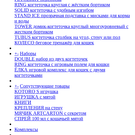
RING когтеточка круглая с жёстким бортиком
SOLID когтеточка с удобным изгибом
STAND ICE прозрачная подставка с мисками для корма
и воды
TOWER домик-когтеточка круглый многоуровневый с
жестким бортиком
TUBUS когтеточка столбик на угол, стену или пол
КОЛЕСО беговое тренажёр для кошек
+
-
Наборы
DOUBLE набор из двух когтеточек
RING когтеточка c игровым полем для кошки
ЁЛКА игровой комплекс для кошек с двумя
когтеточками
+
-
Сопутствующие товары
KOTORO S игрушка
ИГРУШКА с мятой
КНИГИ
КРЕПЛЕНИЯ на стену
МЯЧИК ARTCARTON с секретом
СПРЕЙ 100 мл с кошачьей мятой
Комплексы