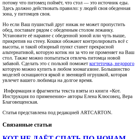
потому что питомец поймёт, что стол — это источник еды.
Здесь должно действовать правило: у людей своя обеденная
зона, у питомцев своя.
Но если Ваш пушистый друг никак не может пропустить
обед, поставьте рядом с обеденным столом лежанку.
Установите её наравне с обеденной зоной или чуть выше,
прикрепив на стену. Кошки обожают контролировать всё с
высоты, и такой обзорный пункт станет прекрасной
альтернативой, которую котик ни за что не променяет на Ваш
стол. Также можно попытаться отвлечь питомца новой
забавой. Сделать это с пользой поможет
когтеточка, недорого
которую можно купить в любом зоомагазине. Большинство
моделей оснащаются яркой и звенящей игрушкой, которая
увлечет вашего любимца на долгое время.
Информация и фрагменты текста взяты из книги «Кот.
Инструкция по применению» авторы Елена Клюсовец, Вера
Благовещенская.
Статья представлена под редакцией ARTCARTON.
Связанные статьи
КОТ НЕ ДАЁТ СПАТЬ ПО НОЧАМ.