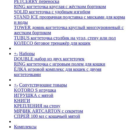
PETCERRY переноска
RING когтеточка круглая с жёстким бортиком
SOLID когтеточка с удобным изгибом
STAND ICE прозрачная подставка с мисками для корма
и воды
TOWER домик-когтеточка круглый многоуровневый с
жестким бортиком
TUBUS когтеточка столбик на угол, стену или пол
КОЛЕСО беговое тренажёр для кошек
+
-
Наборы
DOUBLE набор из двух когтеточек
RING когтеточка c игровым полем для кошки
ЁЛКА игровой комплекс для кошек с двумя
когтеточками
+
-
Сопутствующие товары
KOTORO S игрушка
ИГРУШКА с мятой
КНИГИ
КРЕПЛЕНИЯ на стену
МЯЧИК ARTCARTON с секретом
СПРЕЙ 100 мл с кошачьей мятой
Комплексы