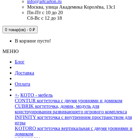
info@artcarton.ru
Москва, улица Академика Королёва, 13с1
Пн-Пт с 10 до 20
Сб-Вс с 12 до 18
0 товар(ов) - 0 ₽
В корзине пусто!
МЕНЮ
Блог
Доставка
Оплата
+
-
КОТО - мебель
CONTUR когтеточка с двумя уровнями и домиком
CUBRIK когтеточка, домик, модуль для
конструирования развивающего игрового комплекса
INFINITY когтеточка с внутренним пространством для
игры
KOTORO когтеточка вертикальная с двумя уровнями и
домиком