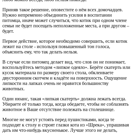
Приняв такое решение, оповестите о нём всех домочадцев.
Нужно непременно объединить усилия в воспитании
питомца, иначе может случиться, что котик при одном члене
семьи не будет посещать неположенные места, а при другом –
будет.
Первое действие, которое необходимо совершить, если котик
лежит на столе - используя повышенный тон голоса,
объяснить ему, что так делать нельзя.
В случае если питомец делает вид, что слов он не понимает,
воспользуйтесь методом «липкое одеяло». Берёте скатерть или
кусок материала по размеру своего стола, обклеиваете
двусторонним скотчем и кладёте на поверхность. Ощущение
липкости на лапках очень не нравится большинству
животных.
Один нюанс, такая «липкая скатерть» должна лежать всегда.
Убираете её только тогда, когда обедаете, чтобы не соблазнять
животное в Ваше отсутствие полежать на столешнице.
Многие не могут устоять перед пушистиками, когда те
подходят к столу и строят глазки кота из «Шрека», упрашивая
дать им что-нибудь вкусненькое. Лучше этого не делать,