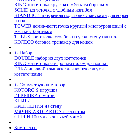
RING когтеточка круглая с жёстким бортиком
SOLID когтеточка с удобным изгибом
STAND ICE прозрачная подставка с мисками для корма
и воды
TOWER домик-когтеточка круглый многоуровневый с
жестким бортиком
TUBUS когтеточка столбик на угол, стену или пол
КОЛЕСО беговое тренажёр для кошек
+
-
Наборы
DOUBLE набор из двух когтеточек
RING когтеточка c игровым полем для кошки
ЁЛКА игровой комплекс для кошек с двумя
когтеточками
+
-
Сопутствующие товары
KOTORO S игрушка
ИГРУШКА с мятой
КНИГИ
КРЕПЛЕНИЯ на стену
МЯЧИК ARTCARTON с секретом
СПРЕЙ 100 мл с кошачьей мятой
Комплексы