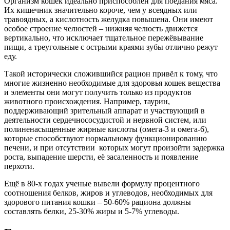
Организм кошек идеально приспособлен для поедания мяса.
Их кишечник значительно короче, чем у всеядных или
травоядных, а кислотность желудка повышена. Они имеют
особое строение челюстей – нижняя челюсть движется
вертикально, что исключает тщательное пережёвывание
пищи, а треугольные с острыми краями зубы отлично режут
еду.
Такой исторически сложившийся рацион привёл к тому, что
многие жизненно необходимые для здоровья кошек вещества
и элементы они могут получить только из продуктов
животного происхождения. Например, таурин,
поддерживающий зрительный аппарат и участвующий в
деятельности сердечнососудистой и нервной систем, или
полиненасыщенные жирные кислоты (омега-3 и омега-6),
которые способствуют нормальному функционированию
печени, и при отсутствии которых могут произойти задержка
роста, выпадение шерсти, её засаленность и появление
перхоти.
Ещё в 80-х годах ученые вывели формулу процентного
соотношения белков, жиров и углеводов, необходимых для
здорового питания кошки – 50-60% рациона должны
составлять белки, 25-30% жиры и 5-7% углеводы.