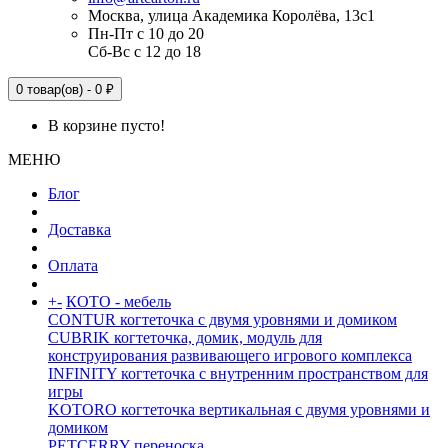
Москва, улица Академика Королёва, 13с1
Пн-Пт с 10 до 20
Сб-Вс с 12 до 18
0 товар(ов) - 0 ₽
В корзине пусто!
МЕНЮ
Блог
Доставка
Оплата
+
-
КОТО - мебель
CONTUR когтеточка с двумя уровнями и домиком
CUBRIK когтеточка, домик, модуль для
конструирования развивающего игрового комплекса
INFINITY когтеточка с внутренним пространством для
игры
KOTORO когтеточка вертикальная с двумя уровнями и
домиком
PETCERRY переноска