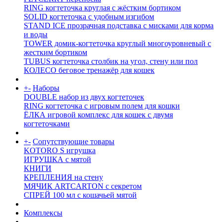
RING когтеточка круглая с жёстким бортиком
SOLID когтеточка с удобным изгибом
STAND ICE прозрачная подставка с мисками для корма
и воды
TOWER домик-когтеточка круглый многоуровневый с
жестким бортиком
TUBUS когтеточка столбик на угол, стену или пол
КОЛЕСО беговое тренажёр для кошек
+
-
Наборы
DOUBLE набор из двух когтеточек
RING когтеточка c игровым полем для кошки
ЁЛКА игровой комплекс для кошек с двумя
когтеточками
+
-
Сопутствующие товары
KOTORO S игрушка
ИГРУШКА с мятой
КНИГИ
КРЕПЛЕНИЯ на стену
МЯЧИК ARTCARTON с секретом
СПРЕЙ 100 мл с кошачьей мятой
Комплексы