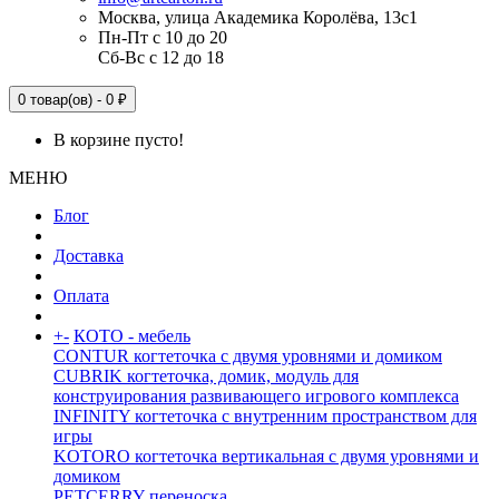
Москва, улица Академика Королёва, 13с1
Пн-Пт с 10 до 20
Сб-Вс с 12 до 18
0 товар(ов) - 0 ₽
В корзине пусто!
МЕНЮ
Блог
Доставка
Оплата
+
-
КОТО - мебель
CONTUR когтеточка с двумя уровнями и домиком
CUBRIK когтеточка, домик, модуль для
конструирования развивающего игрового комплекса
INFINITY когтеточка с внутренним пространством для
игры
KOTORO когтеточка вертикальная с двумя уровнями и
домиком
PETCERRY переноска