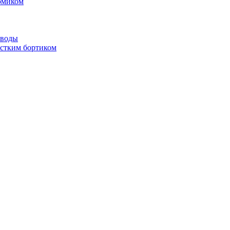
омиком
 воды
стким бортиком