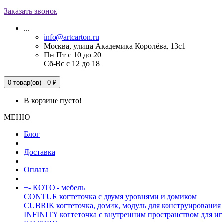
Заказать звонок
...
info@artcarton.ru
Москва, улица Академика Королёва, 13с1
Пн-Пт с 10 до 20
Сб-Вс с 12 до 18
0 товар(ов) - 0 ₽
В корзине пусто!
МЕНЮ
Блог
Доставка
Оплата
+
-
КОТО - мебель
CONTUR когтеточка с двумя уровнями и домиком
CUBRIK когтеточка, домик, модуль для конструирования
INFINITY когтеточка с внутренним пространством для и