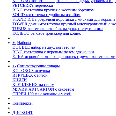
KOTORO когтеточка вертикальная с двумя уровнями и д
PETCERRY переноска
RING когтеточка круглая с жёстким бортиком
SOLID когтеточка с удобным изгибом
STAND ICE прозрачная подставка с мисками для корма и
TOWER домик-когтеточка круглый многоуровневый с же
TUBUS когтеточка столбик на угол, стену или пол
КОЛЕСО беговое тренажёр для кошек
+
-
Наборы
DOUBLE набор из двух когтеточек
RING когтеточка c игровым полем для кошки
ЁЛКА игровой комплекс для кошек с двумя когтеточками
+
-
Сопутствующие товары
KOTORO S игрушка
ИГРУШКА с мятой
КНИГИ
КРЕПЛЕНИЯ на стену
МЯЧИК ARTCARTON с секретом
СПРЕЙ 100 мл с кошачьей мятой
Комплексы
ДИСКОНТ