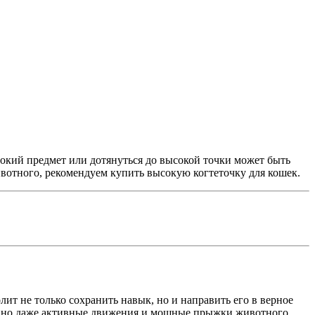
кий предмет или дотянуться до высокой точки может быть
вотного, рекомендуем купить высокую когтеточку для кошек.
ит не только сохранить навык, но и направить его в верное
бы, но даже активные движения и мощные прыжки животного.