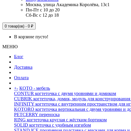
Москва, улица Академика Королёва, 13с1
Пн-Пт с 10 до 20
Сб-Вс с 12 до 18
0 товар(ов) - 0 ₽
В корзине пусто!
МЕНЮ
Блог
Доставка
Оплата
+
-
КОТО - мебель
CONTUR когтеточка с двумя уровнями и домиком
CUBRIK когтеточка, домик, модуль для конструирования
INFINITY когтеточка с внутренним пространством для и
KOTORO когтеточка вертикальная с двумя уровнями и д
PETCERRY переноска
RING когтеточка круглая с жёстким бортиком
SOLID когтеточка с удобным изгибом
STAND ICE прозрачная подставка с мисками для корма и