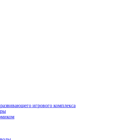
 развивающего игрового комплекса
гры
омиком
 воды