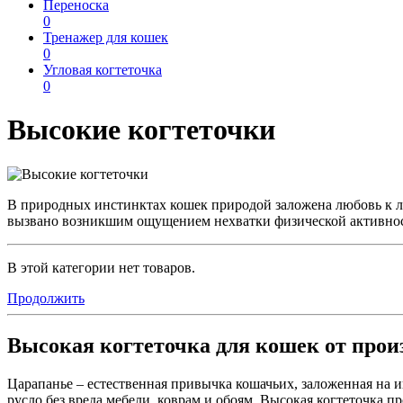
Переноска
0
Тренажер для кошек
0
Угловая когтеточка
0
Высокие когтеточки
В природных инстинктах кошек природой заложена любовь к л
вызвано возникшим ощущением нехватки физической активности
В этой категории нет товаров.
Продолжить
Высокая когтеточка для кошек от прои
Царапанье – естественная привычка кошачьих, заложенная на и
русло без вреда мебели, коврам и обоям. Высокая когтеточка 