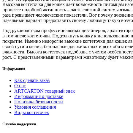
Высокая когтеточка для кошек дает возможность питомцам изба
процессе подобной активность – часть сложной системы языка 
раза превышает человеческие показатели. Вот почему жизнен
идеальный вариант предоставить своему любимцу такую возмо
Под руководством профессиональных дизайнеров, архитекторо
в том числе когтеточки. Подтолкнуть кошку к использованию 
покрытие. Именно недорогие высокие когтеточки для кошек явл
своей сути изделия, безопасные для животных и всех обитател
влажности. Высота когтеточек подобрана с учетом особенносте
рост. С представленными параметрами животному будет максима
Информация
Как сделать заказ
О нас
ARTCARTON товарный знак
Информация о доставке
Политика безопасности
Условия соглашения
Виды когтеточек
Служба поддержки