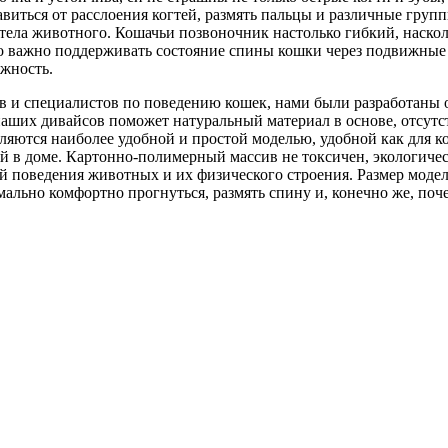
виться от расслоения когтей, размять пальцы и различные груп
тела животного. Кошачьи позвоночник настолько гибкий, насколь
но важно поддерживать состояние спины кошки через подвижные
жность.
в и специалистов по поведению кошек, нами были разработаны
наших дивайсов поможет натуральный материал в основе, отсутс
яются наиболее удобной и простой моделью, удобной как для ко
ей в доме. Картонно-полимерный массив не токсичен, экологическ
й поведения животных и их физического строения. Размер модел
льно комфортно прогнуться, размять спину и, конечно же, поче