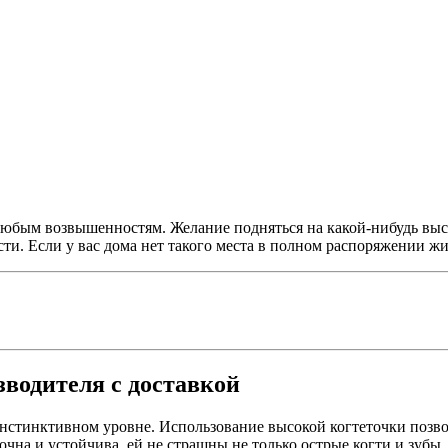
юбым возвышенностям. Желание подняться на какой-нибудь высо
. Если у вас дома нет такого места в полном распоряжении жи
зводителя с доставкой
нстинктивном уровне. Использование высокой когтеточки позвол
прочна и устойчива, ей не страшны не только острые когти и зу