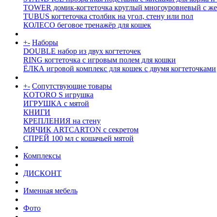
TOWER домик-когтеточка круглый многоуровневый с же
TUBUS когтеточка столбик на угол, стену или пол
КОЛЕСО беговое тренажёр для кошек
+
-
Наборы
DOUBLE набор из двух когтеточек
RING когтеточка c игровым полем для кошки
ЁЛКА игровой комплекс для кошек с двумя когтеточками
+
-
Сопутствующие товары
KOTORO S игрушка
ИГРУШКА с мятой
КНИГИ
КРЕПЛЕНИЯ на стену
МЯЧИК ARTCARTON с секретом
СПРЕЙ 100 мл с кошачьей мятой
Комплексы
ДИСКОНТ
Именная мебель
Фото