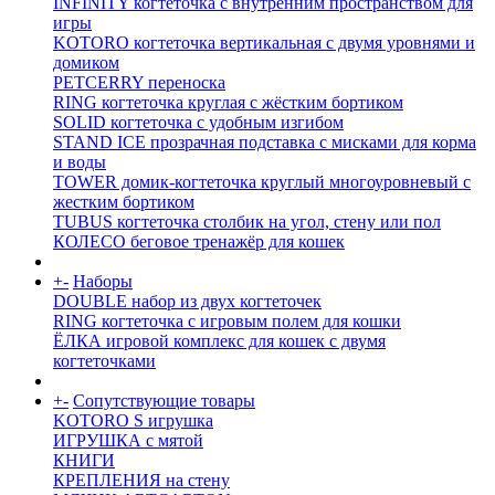
INFINITY когтеточка с внутренним пространством для
игры
KOTORO когтеточка вертикальная с двумя уровнями и
домиком
PETCERRY переноска
RING когтеточка круглая с жёстким бортиком
SOLID когтеточка с удобным изгибом
STAND ICE прозрачная подставка с мисками для корма
и воды
TOWER домик-когтеточка круглый многоуровневый с
жестким бортиком
TUBUS когтеточка столбик на угол, стену или пол
КОЛЕСО беговое тренажёр для кошек
+
-
Наборы
DOUBLE набор из двух когтеточек
RING когтеточка c игровым полем для кошки
ЁЛКА игровой комплекс для кошек с двумя
когтеточками
+
-
Сопутствующие товары
KOTORO S игрушка
ИГРУШКА с мятой
КНИГИ
КРЕПЛЕНИЯ на стену