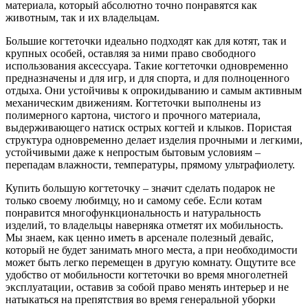
материала, который абсолютно точно понравятся как
животным, так и их владельцам.
Большие когтеточки идеально подходят как для котят, так и
крупных особей, оставляя за ними право свободного
использования аксессуара. Такие когтеточки одновременно
предназначены и для игр, и для спорта, и для полноценного
отдыха. Они устойчивы к опрокидыванию и самым активным
механическим движениям. Когтеточки выполнены из
полимерного картона, чистого и прочного материала,
выдерживающего натиск острых когтей и клыков. Пористая
структура одновременно делает изделия прочными и легкими,
устойчивыми даже к непростым бытовым условиям –
перепадам влажности, температуры, прямому ультрафиолету.
Купить большую когтеточку – значит сделать подарок не
только своему любимцу, но и самому себе. Если котам
понравится многофункциональность и натуральность
изделий, то владельцы наверняка отметят их мобильность.
Мы знаем, как ценно иметь в арсенале полезный девайс,
который не будет занимать много места, а при необходимости
может быть легко перемещен в другую комнату. Ощутите все
удобство от мобильности когтеточки во время многолетней
эксплуатации, оставив за собой право менять интерьер и не
натыкаться на препятствия во время генеральной уборки