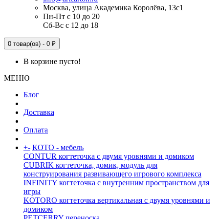
Москва, улица Академика Королёва, 13с1
Пн-Пт с 10 до 20
Сб-Вс с 12 до 18
0 товар(ов) - 0 ₽
В корзине пусто!
МЕНЮ
Блог
Доставка
Оплата
+
-
КОТО - мебель
CONTUR когтеточка с двумя уровнями и домиком
CUBRIK когтеточка, домик, модуль для
конструирования развивающего игрового комплекса
INFINITY когтеточка с внутренним пространством для
игры
KOTORO когтеточка вертикальная с двумя уровнями и
домиком
PETCERRY переноска